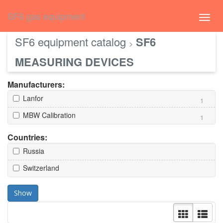
русский
SF6 gas equipment
Toggl
navig
SF6 equipment catalog
SF6
>
MEASURING DEVICES
Manufacturers:
Lanfor
1
MBW Calibration
1
Countries:
Russia
Switzerland
Show